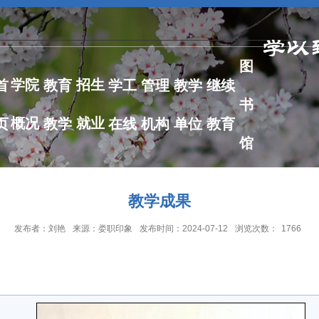
图
学院
招生
首
教育
学工
管理
教学
继续
书
概况
就业
页
教学
在线
机构
单位
教育
馆
教学成果
发布者：刘艳
来源：娄职印象
发布时间：2024-07-12
浏览次数：
1766