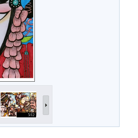
5/12
6/12
7/12