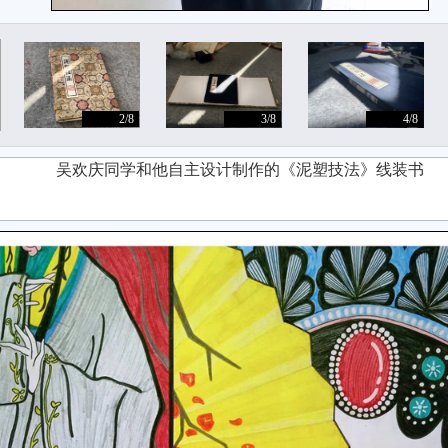
2/8
3/8
4/8
吴欢庆同学和他自主设计制作的《泥塑技法》线装书