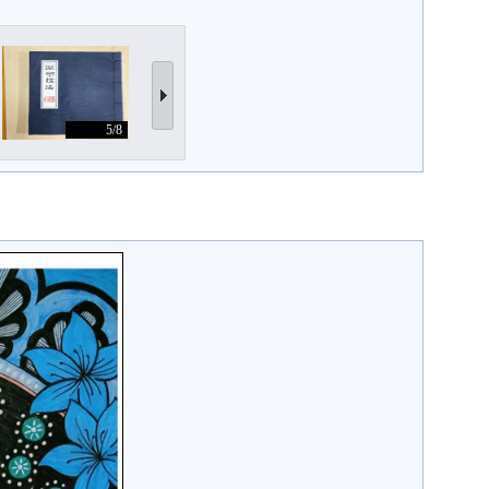
5/8
6/8
7/8