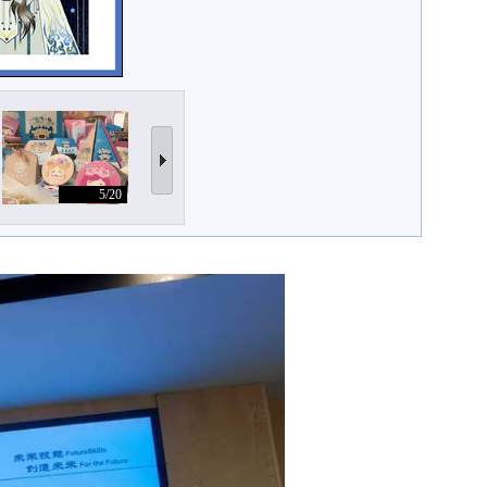
5/20
6/20
7/20