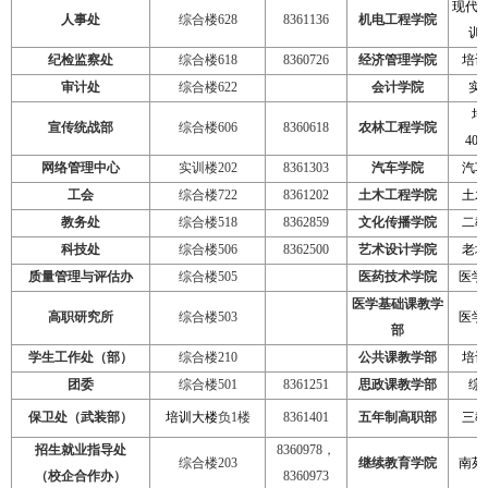
现代
人事处
综合楼
628
8361136
机电工程学院
训
纪检监察处
综合楼
618
8360726
经济管理学院
培训
审计处
综合楼
622
会计学院
实
培
宣传统战部
综合楼
606
8360618
农林工程学院
402
,
网络管理中心
实训楼
202
8361303
汽车学院
汽车
工会
综合楼
722
8361202
土木工程学院
土木
教务处
综合楼
518
8362859
文化传播学院
二教
科技处
综合楼
506
8362500
艺术设计学院
老培
质量管理与评估办
综合楼
505
医药技术学院
医学
医学基础课教学
高职研究所
综合楼
503
医学
部
学生工作处（部）
综合楼
210
公共课教学部
培训
团委
综合楼
501
8361251
思政课教学部
综
保卫处（武装部）
培训大楼
负
1
楼
8361401
五年制高职部
三教
招生就业指导处
8360978
，
综合楼
203
继续教育学院
南苑
（校企合作办）
8360973