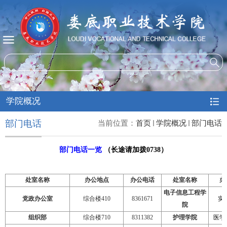
学院概况
部门电话
当前位置：
首页
学院概况
部门电话
部门电话一览
（长途请加拨
0738
）
处室名称
办公地点
办公电话
处室名称
办
电子信息工程学
党政办公室
综合楼
410
8361671
实
院
组织部
综合楼
710
8311382
护理学院
医学