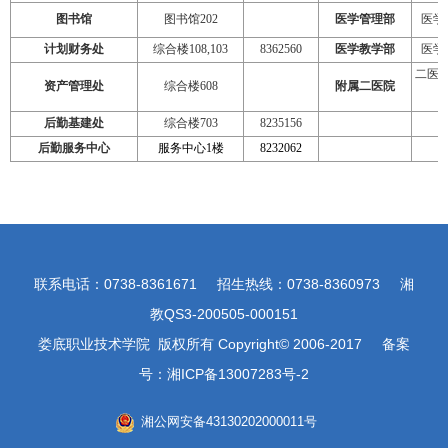
图书馆
图书馆
202
医学管理部
医学
计划财务处
综合楼
108,103
8362560
医学教学部
医学
二医
资产管理处
综合楼
608
附属二医院
后勤基建处
综合楼
703
8235156
后勤服务中心
服务中心
1
楼
8232062
联系电话：0738-8361671 招生热线：0738-8360973 湘
教QS3-200505-000151
娄底职业技术学院 版权所有 Copyright© 2006-2017 备案
号：湘ICP备13007283号-2
湘公网安备43130202000011号