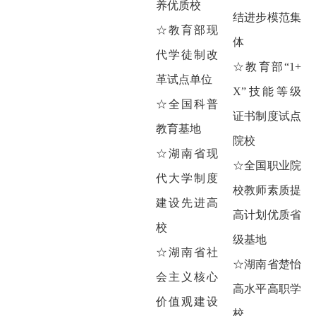
养优质校
结进步模范集
☆教育部现
体
代学徒制改
☆教育部“1+
革试点单位
X”技能等级
☆全国科普
证书制度试点
教育基地
院校
☆湖南省现
☆全国职业院
代大学制度
校教师素质提
建设先进高
高计划优质省
校
级基地
☆湖南省社
☆湖南省楚怡
会主义核心
高水平高职学
价值观建设
校