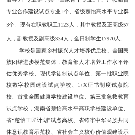
专业合作建设试点专业
1
个、省级楚怡高水平专业群
3
个。现有在职教职工
1123
人，其中
教授及正高级
57
人，副教授及副高级
334
人
，全日制学生
17970
人。
学校是国家乡村振兴人才培养优质校、全国民
族团结进步模范集体，教育部人才培养工作水平评
估优秀学校、现代学徒制试点单位、
第一批职业院
校数字校园建设试点学校
、
1
+X
证书制度试点院
校、
首批全国健康学校建设单位、
第三批
急救教育
试点学校，湖南省楚怡高水平高职学校建设单位、
省
“
楚怡工匠计划
”
试点高校、省铸牢中华民族共同
体意识教育示范校、省社会主义核心价值观建设示