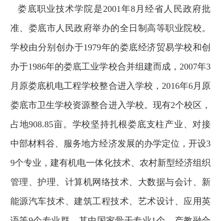
娄底职业技术学院是
2001
年
8
月经省人民政府批
准、娄底市人民政府举办的全日制高等职业院校。
学校由分别创办于
1979
年的娄底经济贸易学校和创
办于
1986
年的娄底工业学校合并组建而成，
2007
年
3
月原娄底机电工程学校
整合进入学校，
2016
年
6
月原
娄底市卫生学校
资源
整合
进
入学校。现有
2
个校区，
占地
908
.
85
亩。学校坚持扎根娄底支柱产业、对接
中部材料谷、服务地方经济发展的办学定位，开设
3
9
个专业，建有机电一体化技术、农村新型经济组织
管理、护理、计算机网络技术、大数据与会计、新
能源汽车技术、建筑工程技术、艺术设计、应用英
语等
9
个专业群，其中国家骨干专业
1
个、产教融合