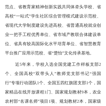
范点、省教育家精神创新实践共同体牵头学校、省
高校
“
一站式
”
学生社区综合管理模式建设示范校、
省现代大学制度建设先进高校、省普通高校就业创
业一把手工程优秀单位、省市域产教联合体建设单
位、省具有较高国际化水平培育单位、省智慧教育
平台推广应用示范校、省
“
楚怡
”
文化传承基地。
近
5
年来，学校入选全国党建工作样板支部
2
个、全国高校
“
双带头人
”
教师党支部书记
“
强国
行
”
专项行动团队
1
个、全国五四红旗团支部
1
个，国
家精品在线开放课程
1
门、国家规划教材
9
本，农业
农村部
“
名课名师
”
项目
1
项、规划教材
2
本，国家级