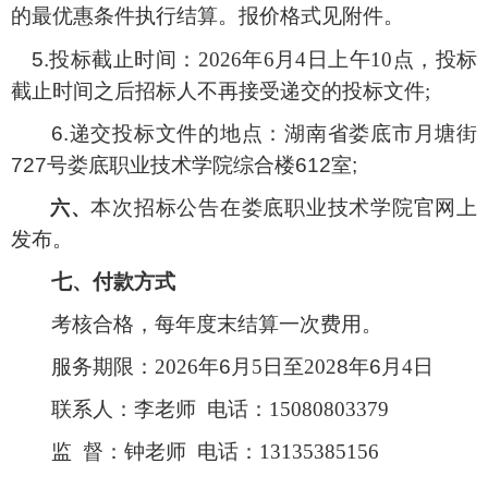
的
最优惠
条件执行结算
。
报价格式见附件。
5.
投标截止时间：
2026年6
月4
日上午10
点，投标
截止时间之后招标人不再接受递交的投标文件;
6
.递交投标文件的地点：湖南省娄底市月塘街
727号娄底职业技术学院综合楼612室;
本次招标公告在娄底职业技术学院官网上
六、
发布。
七
、付款方式
考核合格，每年度末结算一次费用。
服务期限：
2026年
6
月5
日至202
8
年6
月4
日
联系人：
李老师
电话：
15080803379
监
督：钟老师
电话：
13135385156