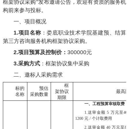
框架协议采购
”发布邀请公告，欢迎有资质的
服务机
构
前来参与投标。
一、
项目概况
1.项目名称
：
娄底职业技术学院基建预
、
结算
第三方咨询服务机构框架协议采购。
2
.
项目预算及控制价：
300000元
3.采购方式
：
框架协议
集中
采购
二、
邀标人采购需求
框
标的
预估
架协议
最高
名称
采购数量
期限
一、工程预算审核取费
1.
送审金额
5
万元至
4
1200
元
/
个计取费用
2.
送审金额
40
万元至
8