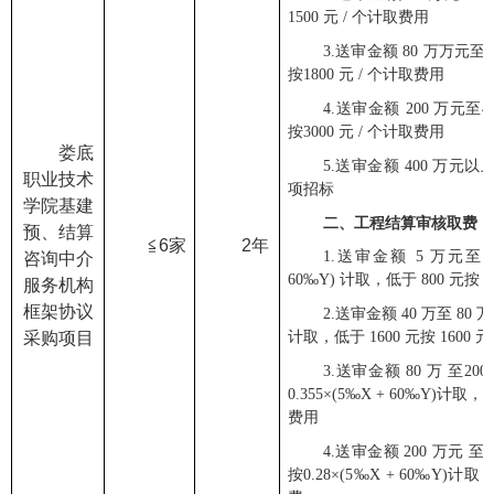
1500
元
/
个计取费用
3.
送审金额
80
万万元至
按
1800
元
/
个计取费用
4.
送审金额
200
万元至
4
按
3000
元
/
个计取费用
娄底
5.
送审金额
400
万元以
职业技术
项招标
学院基建
二、工程结算审核取费
预
、
结算
≦
6
家
2
年
1.
送审金额
5
万元至
咨询中介
60
‰
Y)
计取，低于
800
元按
8
服务机构
框架协议
2.
送审金额
40
万至
80
万
采购项目
计取，低于
1600
元按
1600
元
3.
送审金额
80
万 至
200
0.355
×
(5
‰
X + 60
‰
Y)
计取，
费用
4.
送审金额
200
万元 至
4
按
0.28
×
(5
‰
X + 60
‰
Y)
计取