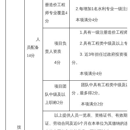
册造价工程
2.每增加1名水利专业一级注
师专业覆盖
4
本项满分
4分
分
1.具有一级注册造价工程师
人
项目负
2.具有工程类中级及以上专
员配备
责人资质
3. 近3年担任过政府投资
14分
4分
分。
本项满分
4分
团队中具有工程类中级及以
项目团
分，最多得2分。
队中级及以
上职称
2分
本项满分
2分
以上提供人员一览表、资格证书、有效期
证、劳动合同及近
6个月在本单位为其缴纳的连
技