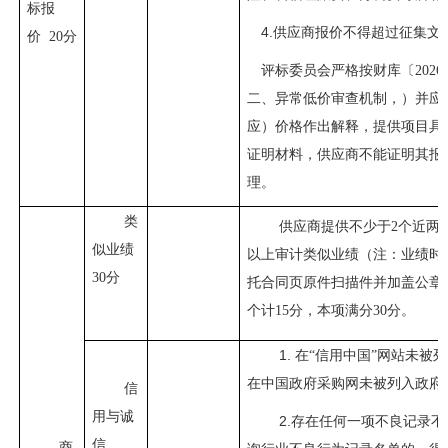
标报
4.
供应商报价不得超过征集文
价
20分
评标委员会严格按财库〔
20
二、异常低价审查机制，）并应
应）价格作出解释，提供项目具
证明材料，供应商不能证明其报
理。
类
供应商提供不少于
2个近两
似业绩
以上审计类似业绩（注：业绩时
30分
托合同页原件扫描件并加盖公章
个计15分，本项满分30分。
1.
在
“信用中国”网站未被
在中国政府采购网未被列入政府
信
用与诚
2.存在任何一项不良记录
信
商