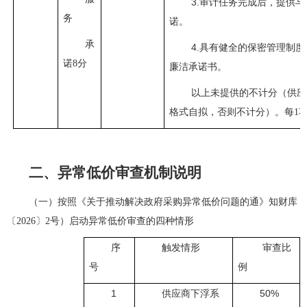
3.审计任务完成后，提供
务
诺。
承
4.具有健全的保密管理制
诺
8分
廉洁承诺书。
以上未提供的不计分（供应
格式自拟，否则不计分）。每
1
二、异常低价审查机制说明
（一）按照《关于推动解决政府采购异常低价问题的通》知财库
〔
2026〕2号）启动异常低价审查的四种情形
序
触发情形
审查比
号
例
1
50%
供应商下浮系