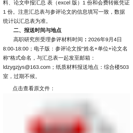
料、论文申报汇总 表（excel 版）1 份和会费转账凭证
1 份。注意汇总表与参评论文的信息填写一致，数据
统计以汇总表为准。
二、报送时间与地点
高职研究所
受理参评材料时间
：
202
6
年
9月
4
日
8
:00-1
8
:00；电子版
：参评
论文按
“姓名+单位+论文名
称”格式命名，
与
汇总表一起发至
邮箱
：
ldzygzjys@
163
.com；
纸质材料报送地点：综合楼
503
室，过期不候。
点击查看原文件：