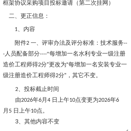
框架协议采购项目投标邀请
（
第二次挂网
）
二、更正信息：
、内容
1
附件
评审办法及评分标准
：技术服务
一、
2
--
人员配备部分
“每增加一名水利专
业
一级注册
-
----
造价工程师得
分
”更改为“每增加一
名安装专业
一
2
级注册造价工程师得
分
”
，其它不变。
2
、投标截止时间
2
由
年
月
日上午
点变更为
年
2026
6
4
10
2026
6
月
日上午
点。
5
10
3、
其他内容不变